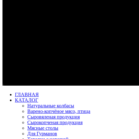
ГЛАВНАЯ
КАТАЛОГ
Натуральные колбасы
Варено-копчёное мясо, птица
Сыровяленая продукция
Сырокопченая продукция
Мясные столы
Для Гурманов